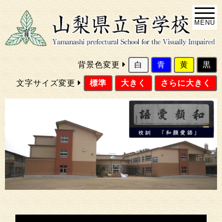
MENU
背景色変更
白
青
黄
黒
文字サイズ変更
標準
大きく
さらに大きく