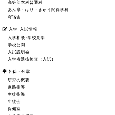
高等部本科普通科
あん摩・はり・きゅう関係学科
寄宿舎
入学･入試情報
入学相談･学校見学
学校公開
入試説明会
入学者選抜検査（入試）
各係・分掌
研究の概要
進路指導
生徒指導
生徒会
保健室