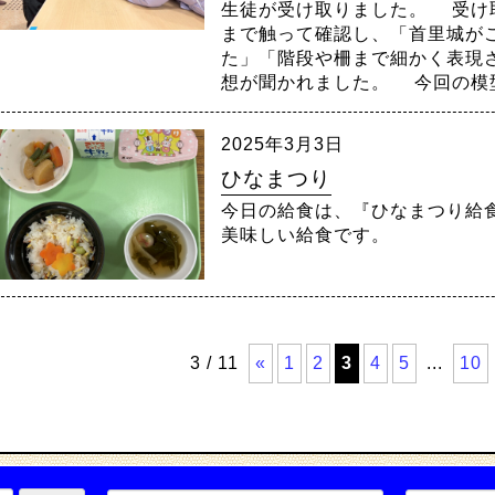
生徒が受け取りました。 受け
まで触って確認し、「首里城が
た」「階段や柵まで細かく表現
想が聞かれました。 今回の模型
2025年3月3日
ひなまつり
今日の給食は、『ひなまつり給
美味しい給食です。
3 / 11
«
1
2
3
4
5
...
10