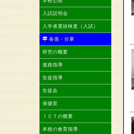
学校公開
入試説明会
入学者選抜検査（入試）
各係・分掌
研究の概要
進路指導
生徒指導
生徒会
保健室
ＩＣＴの概要
本校の食育指導