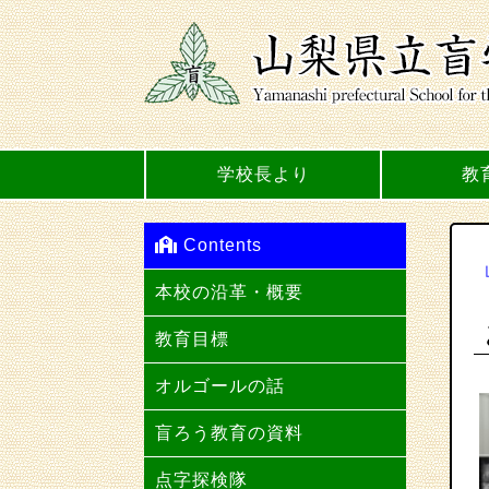
学校長より
教
Contents
本校の沿革・概要
教育目標
オルゴールの話
盲ろう教育の資料
点字探検隊