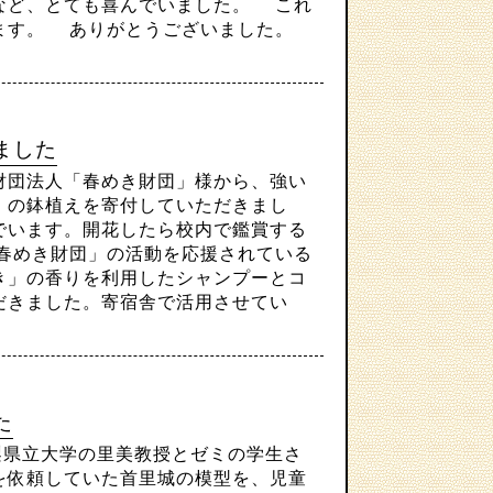
など、とても喜んでいました。 これ
きます。 ありがとうございました。
ました
団法人「春めき財団」様から、強い
」の鉢植えを寄付していただきまし
でいます。開花したら校内で鑑賞する
春めき財団」の活動を応援されている
き」の香りを利用したシャンプーとコ
だきました。寄宿舎で活用させてい
た
梨県立大学の里美教授とゼミの学生さ
を依頼していた首里城の模型を、児童