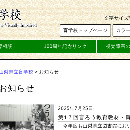
文字サイズ
盲学校トップページ
カラ
育相談
100周年記念リンク
視覚障害
山梨県立盲学校
>
お知らせ
お知らせ
2025年7月25日
第1７回盲ろう教育教材・資
今年度も山梨県立図書館におい