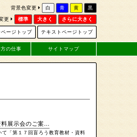
背景色変更
白
青
黄
黒
変更
標準
大きく
さらに大きく
ーページトップ
テキストページトップ
の方の仕事
サイトマップ
料展示会のご案...
て「第１７回盲ろう教育教材・資料