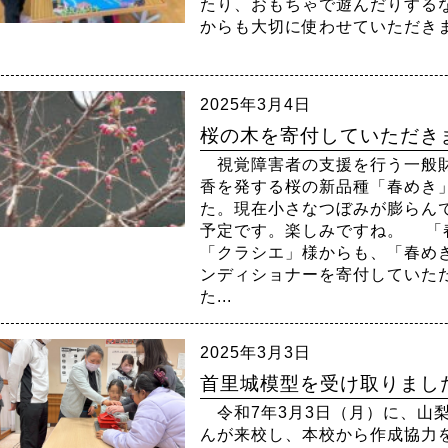
たり、おもちゃで遊んだりする
からも大切に使わせていただ
2025年3月4日
桜の木を寄付していただき
視覚障害者の支援を行う一般財
香を発する桜の新品種「春めき
た。現在小さなつぼみが膨らん
予定です。楽しみですね。 「
「クラシエ」様からも、「春め
ンディショナーを寄付していた
た...
2025年3月3日
首里城模型を受け取りまし
令和7年3月3日（月）に、山
んが来校し、本校から作成協力