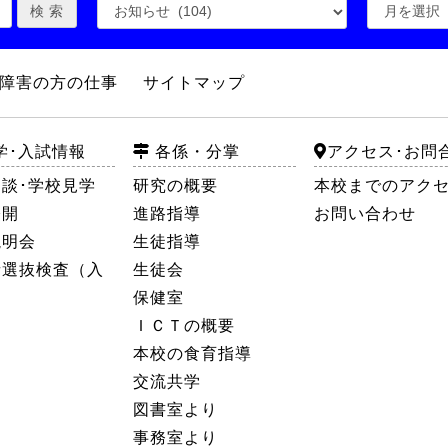
障害の方の仕事
サイトマップ
学･入試情報
各係・分掌
アクセス･お問
談･学校見学
研究の概要
本校までのアク
公開
進路指導
お問い合わせ
説明会
生徒指導
者選抜検査（入
生徒会
保健室
ＩＣＴの概要
本校の食育指導
交流共学
図書室より
事務室より