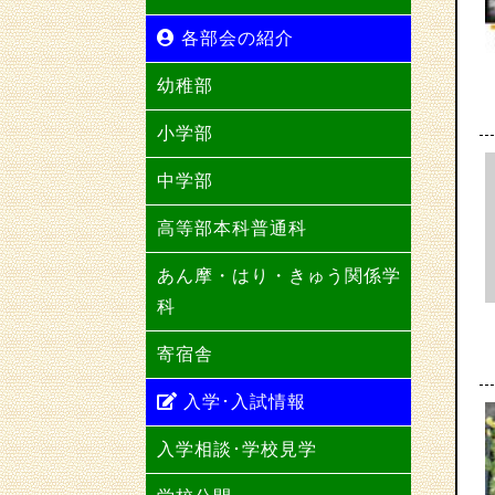
各部会の紹介
幼稚部
小学部
中学部
高等部本科普通科
あん摩・はり・きゅう関係学
科
寄宿舎
入学･入試情報
入学相談･学校見学