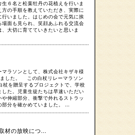
舎生６名と松葉牡丹の花植えを行いま
え方の手順を教えていただき、実際に
に行いました。はじめの会で元気に挨
る場面も見られ、笑顔あふれる交流会
は、大切に育てていきたいと思いま
マラソンとして、株式会社キザキ様
きました。 この白杖リレーマラソン
に白杖を贈呈するプロジェクトで、学校
ました。児童生徒たちは早速いただい
いや伸縮部分、衝撃で外れるストラッ
分を確かめていました。 ...
材の放映につ...