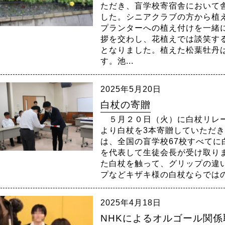
ただき、盲学校寄宿舎において
した。シニアクラブの方から植
プランターへの植え付けを一緒
拶を交わし、花植えでは談笑す
となりました。植えた松葉牡丹
す。池...
2025年5月20日
白杖の寄贈
５月２０日（火）に白杖リレー
より白杖を3本寄贈していただ
は、全国の盲学校67校すべて
を代表して生徒会長が受け取り
た白杖を触って、グリップの違
プなどキザキ様の白杖ならではの部
2025年4月18日
NHKによるオルゴール関係取