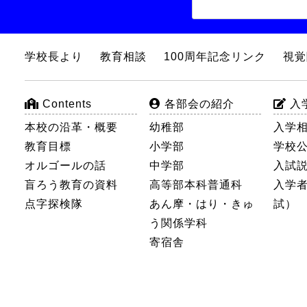
学校長より
教育相談
100周年記念リンク
視覚
Contents
各部会の紹介
入
本校の沿革・概要
幼稚部
入学相
教育目標
小学部
学校
オルゴールの話
中学部
入試
盲ろう教育の資料
高等部本科普通科
入学
点字探検隊
あん摩・はり・きゅ
試）
う関係学科
寄宿舎