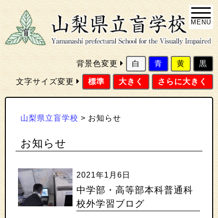
MENU
背景色変更
白
青
黄
黒
文字サイズ変更
標準
大きく
さらに大きく
山梨県立盲学校
>
お知らせ
お知らせ
2021年1月6日
中学部・高等部本科普通科
校外学習ブログ