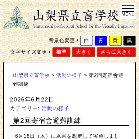
MENU
背景色変更
白
青
黄
黒
文字サイズ変更
標準
大きく
さらに大きく
山梨県立盲学校
>
活動の様子
>
第2回寄宿舎避
難訓練
2026年6月22日
カテゴリー:
活動の様子
第2回寄宿舎避難訓練
6月18日（木）に水害を想定して実施しまし