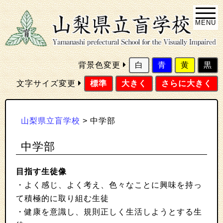
MENU
背景色変更
白
青
黄
黒
文字サイズ変更
標準
大きく
さらに大きく
山梨県立盲学校
>
中学部
中学部
目指す生徒像
・よく感じ、よく考え、色々なことに興味を持っ
て積極的に取り組む生徒
・健康を意識し、規則正しく生活しようとする生