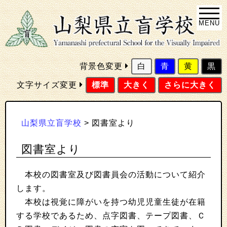
MENU
背景色変更
白
青
黄
黒
文字サイズ変更
標準
大きく
さらに大きく
山梨県立盲学校
>
図書室より
図書室より
本校の図書室及び図書員会の活動について紹介
します。
本校は視覚に障がいを持つ幼児児童生徒が在籍
する学校であるため、点字図書、テープ図書、Ｃ