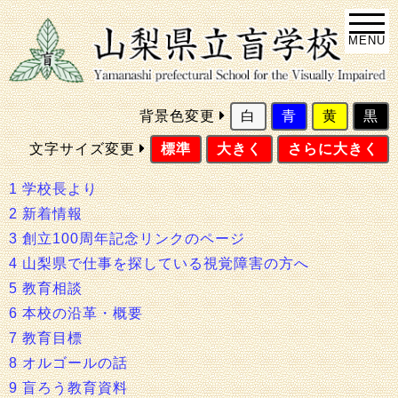
MENU
背景色変更
白
青
黄
黒
文字サイズ変更
標準
大きく
さらに大きく
1 学校長より
2 新着情報
3 創立100周年記念リンクのページ
4 山梨県で仕事を探している視覚障害の方へ
5 教育相談
6 本校の沿革・概要
7 教育目標
8 オルゴールの話
9 盲ろう教育資料