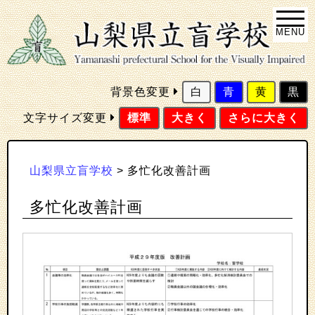
MENU
背景色変更
白
青
黄
黒
文字サイズ変更
標準
大きく
さらに大きく
山梨県立盲学校
>
多忙化改善計画
多忙化改善計画