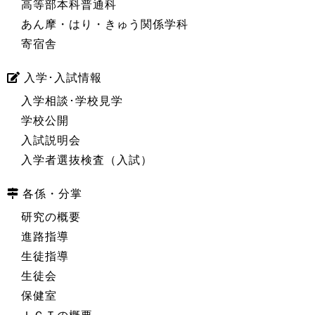
高等部本科普通科
あん摩・はり・きゅう関係学科
寄宿舎
入学･入試情報
入学相談･学校見学
学校公開
入試説明会
入学者選抜検査（入試）
各係・分掌
研究の概要
進路指導
生徒指導
生徒会
保健室