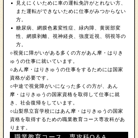
見えにくいために車の運転免許がとれない方、
また運転ができないために仕事がみつからない
方。
糖尿病、網膜色素変性症、緑内障、黄斑部変
性、網膜剥離、視神経炎、強度近視、弱視等の
方。
○視覚に障がいがある多くの方があん摩・はりき
ゅうの仕事に就いています。
○あん摩・はりきゅうの仕事をするためには国家
資格が必要です。
○中途で視覚障がいになった多くの方が、あん
摩・はりきゅうの国家資格を取得して仕事に就
き、社会復帰をしています。
○山梨県立盲学校にはあん摩・はりきゅうの国家
資格を取得するための職業教育コース専攻科があ
ります。
職業教育コース 専攻科Q＆A