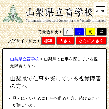
MENU
背景色変更
白
青
黄
黒
文字サイズ変更
標準
大きく
さらに大きく
山梨県立盲学校
>
山梨県で仕事を探している視
覚障害の方へ
山梨県で仕事を探している視覚障害
の方へ
見えにくいために仕事を辞めた方、続けること
が難しい方。