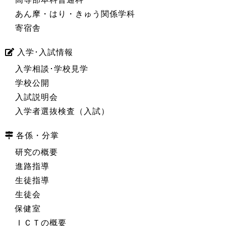
あん摩・はり・きゅう関係学科
寄宿舎
入学･入試情報
入学相談･学校見学
学校公開
入試説明会
入学者選抜検査（入試）
各係・分掌
研究の概要
進路指導
生徒指導
生徒会
保健室
ＩＣＴの概要