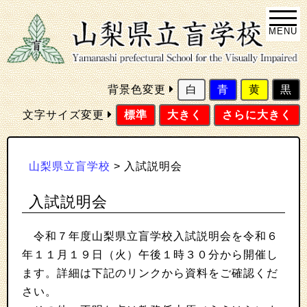
MENU
背景色変更
白
青
黄
黒
文字サイズ変更
標準
大きく
さらに大きく
山梨県立盲学校
>
入試説明会
入試説明会
令和７年度山梨県立盲学校入試説明会を令和６
年１１月１９日（火）午後１時３０分から開催し
ます。詳細は下記のリンクから資料をご確認くだ
さい。