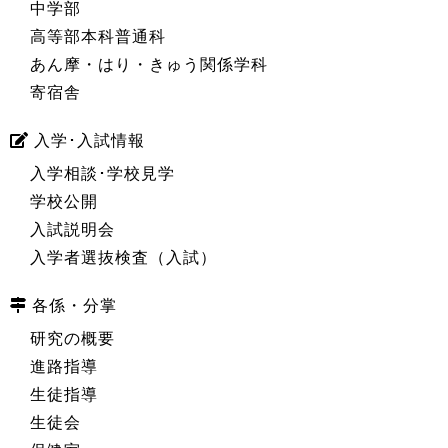
中学部
高等部本科普通科
あん摩・はり・きゅう関係学科
寄宿舎
入学･入試情報
入学相談･学校見学
学校公開
入試説明会
入学者選抜検査（入試）
各係・分掌
研究の概要
進路指導
生徒指導
生徒会