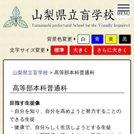
MENU
背景色変更
白
青
黄
黒
文字サイズ変更
標準
大きく
さらに大きく
山梨県立盲学校
>
高等部本科普通科
高等部本科普通科
目指す生徒像
・自分を知り、自分を高めようと努力することの
できる生徒
・健康で、自分らしく生活しようとする生徒