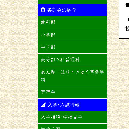
各部会の紹介
幼稚部
小学部
中学部
高等部本科普通科
あん摩・はり・きゅう関係学
科
寄宿舎
入学･入試情報
入学相談･学校見学