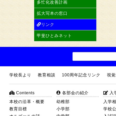
多忙化改善計画
拡大写本の窓口
リンク
甲斐ひとみネット
学校長より
教育相談
100周年記念リンク
視覚
Contents
各部会の紹介
入
本校の沿革・概要
幼稚部
入学相
教育目標
小学部
学校