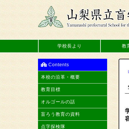
学校長より
教
Contents
本校の沿革・概要
教育目標
オルゴールの話
盲ろう教育の資料
点字探検隊