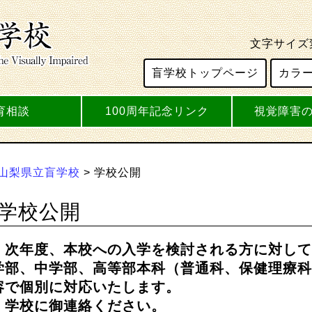
文字サイズ
盲学校トップページ
カラ
育相談
100周年記念リンク
視覚障害
山梨県立盲学校
>
学校公開
学校公開
次年度、本校への入学を検討される方に対して
学部、中学部、高等部本科（普通科、保健理療科
容で個別に対応いたします。
学校に御連絡ください。