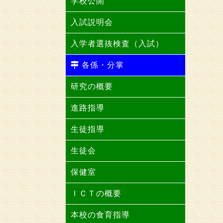
学校公開
入試説明会
入学者選抜検査（入試）
各係・分掌
研究の概要
進路指導
生徒指導
生徒会
保健室
ＩＣＴの概要
本校の食育指導