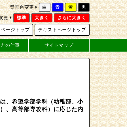
背景色変更
白
青
黄
黒
変更
標準
大きく
さらに大きく
ーページトップ
テキストページトップ
の方の仕事
サイトマップ
は、希望学部学科（幼稚部、小
）、高等部専攻科）に応じた内