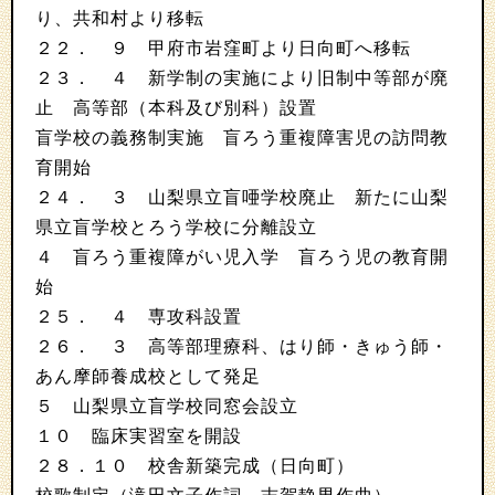
り、共和村より移転
２２． ９ 甲府市岩窪町より日向町へ移転
２３． ４ 新学制の実施により旧制中等部が廃
止 高等部（本科及び別科）設置
盲学校の義務制実施 盲ろう重複障害児の訪問教
育開始
２４． ３ 山梨県立盲唖学校廃止 新たに山梨
県立盲学校とろう学校に分離設立
４ 盲ろう重複障がい児入学 盲ろう児の教育開
始
２５． ４ 専攻科設置
２６． ３ 高等部理療科、はり師・きゅう師・
あん摩師養成校として発足
５ 山梨県立盲学校同窓会設立
１０ 臨床実習室を開設
２８．１０ 校舎新築完成（日向町）