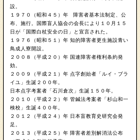
設。
１９７０（昭和４５）年 障害者基本法制定、公
布、施行。国際盲人協会の会長により１０月１５
日が「国際白杖安全の日」と宣言された。
１９７６（昭和５１）年 知的障害者更生施設青い
鳥成人寮開設。
２００８（平成２０）年 国連障害者権利条約発
効。
２００９（平成２１）年 点字創始者「ルイ・ブラ
イユ」生誕２００年。
日本点字考案者「石川倉次」生誕１５０年。
２０１０（平成２２）年 管鍼法考案者「杉山和一
検校」生誕４００年。
２０１２（平成２４）年 日本盲教育史研究会発
足。
２０１３（平成２５）年 障害者差別解消法公布