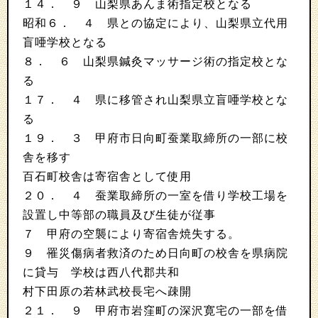
１４． ９ 山梨県あんま術指定校となる
昭和６． ４ 県との協定により、山梨県立代用
盲唖学校となる
８． ６ 山梨県鍼灸マッサージ術の指定校とな
る
１７． ４ 県に移管され山梨県立盲唖学校とな
る
１９． ３ 甲府市日向町蚕業取締所の一部に校
舎を移す
百石町校舎は寄宿舎として使用
２０． ４ 蚕業取締所の一室を借り学校工場を
設置し中等部の職員及び生徒が従事
７ 甲府の空襲により寄宿舎焼失する。
９ 罹災傷病者救済のため日向町の校舎を県病院
に貸与 学校は西八代郡共和
村下田原の若林武校長宅へ疎開
２１． ９ 甲府市岩窪町の深沢寛宅の一部を借