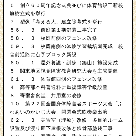
５ 創立６０周年記念式典並びに体育館竣工新校
旗樹立式を挙行
７ 塑像「考える人」建立除幕式を挙行
５６． ３ 前庭第１期舗装工事完了
５８． ３ 校庭前側のフェンス改修
５９． ３ 校庭南側の体験学習栽培園完成 校
舎前通路に点字ブロック新設
６０． １ 屋外養護・訓練（築山）施設完成
５ 関東地区視覚障害教育研究大会を主管開催
６１． ３ 体育館西側のフェンス改修
４ 高等部本科普通科に重複障害学級設置
８ 寄宿舎食堂、共用室の改修
１０ 第２２回全国身体障害者スポーツ大会「ふ
れあいのかいじ大会」開閉会式吹奏楽出演
６２． ３ 実習室（理療）改修、多目的ルーム
設置及び渡り廊下屋根改修と鉄骨部塗装工事