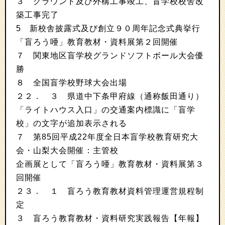
３ グラウンド及び外構工事竣工、盲学校校舎改
築工事完了
5 新校舎披露式及び創立９０周年記念式典挙行
「盲ろう唖」教育教材・資料展第２回開催
７ 関東地区盲学校グランドソフトボール大会優
勝
８ 全国盲学校野球大会出場
２２． ３ 県道中下条甲府線（通称飯田通り）
「ライトハウス入口」の交通案内標識に「盲学
校」の文字が追加表示される
７ 第85回平成22年度全日本盲学校教育研究大
会・山梨大会開催：主管校
企画展として「盲ろう唖」教育教材・資料展第３
回開催
２３． １ 盲ろう教育教材資料管理運営規程制
定
３ 盲ろう教育教材・資料研究実践報告【年報】