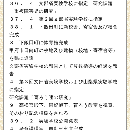
３６． ４ 文部省実験学校に指定 研究課題
「重複障害児の研究」
３７． ４ 第２回文部省実験学校に指定
３８． １ 下飯田町に新校舎、寄宿舎及び校舎
完成
３ 下飯田町に体育館完成
甲府市日向町の校地及び建物（校地・寄宿舎等）
を県に返還
文部省実験学校の報告として算数指導の経過を報
告
４ 第３回文部省実験学校および山梨県実験学校
に指定
研究課題「盲ろう唖の研究」
９ 高松宮殿下、同妃殿下、盲ろう教室を視察、
そのおり記念植樹をされる
３９． ２ 実験学校公開発表
４ 給食調理室、自動車車庫完成