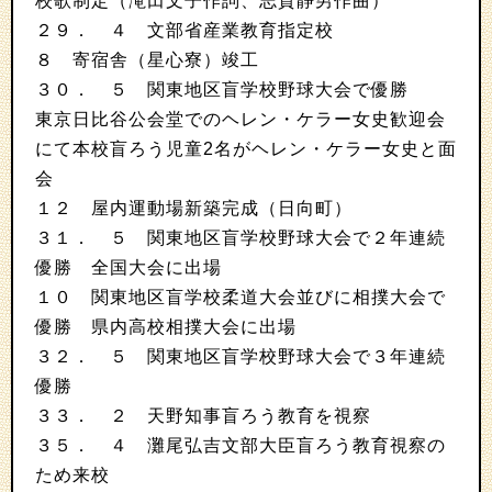
校歌制定（滝田文子作詞、志賀静男作曲）
２９． ４ 文部省産業教育指定校
８ 寄宿舎（星心寮）竣工
３０． ５ 関東地区盲学校野球大会で優勝
東京日比谷公会堂でのヘレン・ケラー女史歓迎会
にて本校盲ろう児童2名がヘレン・ケラー女史と面
会
１２ 屋内運動場新築完成（日向町）
３１． ５ 関東地区盲学校野球大会で２年連続
優勝 全国大会に出場
１０ 関東地区盲学校柔道大会並びに相撲大会で
優勝 県内高校相撲大会に出場
３２． ５ 関東地区盲学校野球大会で３年連続
優勝
３３． ２ 天野知事盲ろう教育を視察
３５． ４ 灘尾弘吉文部大臣盲ろう教育視察の
ため来校