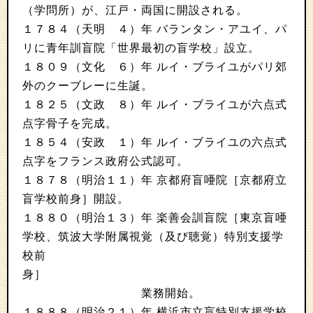
（学問所）が、江戸・両国に開設される。
１７８４（天明 ４）年 バランタン・アユイ、パ
リに青年訓盲院「世界最初の盲学校」設立。
１８０９（文化 ６）年 ルイ・ブライユがパリ郊
外のクーブレーに生誕。
１８２５（文政 ８）年 ルイ・ブライユが六点式
点字骨子を完成。
１８５４（安政 １）年 ルイ・ブライユの六点式
点字をフランス政府公式認可。
１８７８（明治１１）年 京都府盲唖院［京都府立
盲学校前身］開設。
１８８０（明治１３）年 楽善会訓盲院［東京盲唖
学校、筑波大学附属視覚（及び聴覚）特別支援学
校前
身］
業務開始。
１８８８（明治２１）年 横浜市立盲特別支援学校