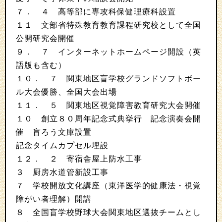
７． ４ 高等部に専攻科保健理療科設置
１１ 文部省特殊教育教育課程研究校として全国
公開研究会開催
９． ７ インターネットホームページ開設（英
語版も含む）
１０． ７ 関東地区盲学校グランドソフトボー
ル大会優勝、全国大会出場
１１． ５ 関東地区視覚障害教育研究大会開催
１０ 創立８０周年記念式典挙行 記念演奏会開
催 盲ろう文庫設置
記念タイムカプセル埋設
１２． ２ 寄宿舎屋上防水工事
３ 厨房水道管新設工事
７ 学校開放文化講座（東洋医学的健康法・視覚
障がい者理解）開講
８ 全国盲学校野球大会関東地区選抜チームとし