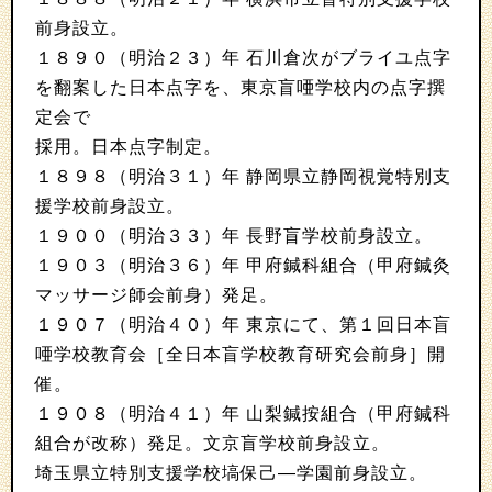
前身設立。
１８９０（明治２３）年 石川倉次がブライユ点字
を翻案した日本点字を、東京盲唖学校内の点字撰
定会で
採用。日本点字制定。
１８９８（明治３１）年 静岡県立静岡視覚特別支
援学校前身設立。
１９００（明治３３）年 長野盲学校前身設立。
１９０３（明治３６）年 甲府鍼科組合（甲府鍼灸
マッサージ師会前身）発足。
１９０７（明治４０）年 東京にて、第１回日本盲
唖学校教育会［全日本盲学校教育研究会前身］開
催。
１９０８（明治４１）年 山梨鍼按組合（甲府鍼科
組合が改称）発足。文京盲学校前身設立。
埼玉県立特別支援学校塙保己―学園前身設立。