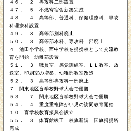
４６． ２ 専攻科二部設置
４７． ５ 不燃寄宿舎新築完成
４８． ４ 高等部、普通科、保健理療科、専攻
科理療科設置
４９． ３ 高等部別科廃止
５０． ３ 高等部本科、専攻科二部廃止
４ 池田小学校、西中学校を提携校として交流教
育を開始 幼稚部設置
５１． ３ 職員室、感覚訓練室、ＬＬ教室、放
送室、印刷室の増築、幼稚部教室改造
５２． ３ 高等部専攻科一部廃止
７ 関東地区盲学校野球大会で優勝
５３． ７ 関東地区盲学校野球大会で優勝
５４． ４ 重度重複障がい児の訪問教育開始
１０ 盲学校教育振興会設立
５５． ３ 体育館竣工 校旗新調 国旗掲揚塔
完成