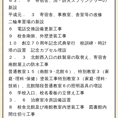
６３． ９ 寄宿舎、消・防火スプリンクラーの
新設
平成元． ３ 寄宿舎、事務室、舎室等の改修
二輪車置場の新設
６ 電話交換設備更新工事
９ 校舎南側、外壁塗装工事
１０ 創立７０周年記念式典挙行 校訓碑・時計
塔の設置 記念カプセル埋設
２． ３ 北館西入口の鉄製扉の取替え、寄宿舎
南館屋上の防水工事
普通教室１５（南館９･北館６）、特別教室３（家
庭･理科･保健）塗装工事特別教室３（家庭･理科･
技術）、北館階段普通教室６の照明器具の増設
６ 学校入口、校名看板の立替え工事
３． ６ 治療室冷房設備設置
８ 校舎北館及び南館教室内塗装工事 図書館内
間仕切り工事