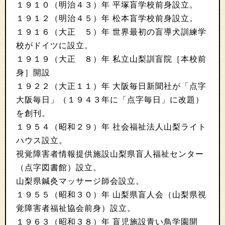
１９１０（明治４３）年 平塚盲学校前身設立。
１９１２（明治４５）年 松本盲学校前身設立。
１９１６（大正 ５）年 世界最初の盲導犬訓練学
校がドイツに設立。
１９１９（大正 ８）年 私立山梨訓盲院［本校前
身］開設
１９２２（大正１１）年 大阪毎日新聞社が「点字
大阪毎日」（１９４３年に「点字毎日」に改題）
を創刊。
１９５４（昭和２９）年 社会福祉法人山梨ライト
ハウス設立。
視覚障害者情報提供施設山梨県盲人福祉センター
（点字図書館）設立。
山梨県鍼灸マッサージ師会設立。
１９５５（昭和３０）年 山梨県盲人会（山梨県視
覚障害者福祉協会前身）設立。
１９６３（昭和３８）年 盲児施設青い鳥学園開