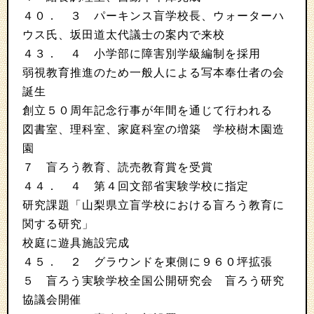
４０． ３ パーキンス盲学校長、ウォーターハ
ウス氏、坂田道太代議士の案内で来校
４３． ４ 小学部に障害別学級編制を採用
弱視教育推進のため一般人による写本奉仕者の会
誕生
創立５０周年記念行事が年間を通じて行われる
図書室、理科室、家庭科室の増築 学校樹木園造
園
７ 盲ろう教育、読売教育賞を受賞
４４． ４ 第４回文部省実験学校に指定
研究課題「山梨県立盲学校における盲ろう教育に
関する研究」
校庭に遊具施設完成
４５． ２ グラウンドを東側に９６０坪拡張
５ 盲ろう実験学校全国公開研究会 盲ろう研究
協議会開催