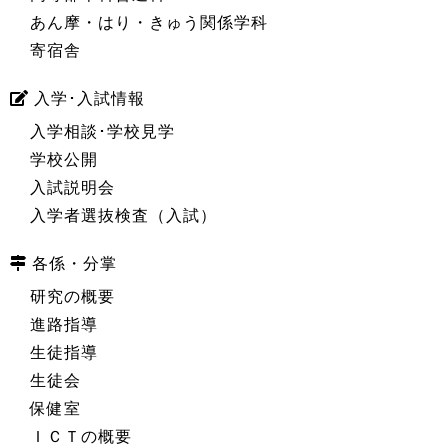
あん摩・はり・きゅう関係学科
寄宿舎
入学･入試情報
入学相談･学校見学
学校公開
入試説明会
入学者選抜検査（入試）
各係・分掌
研究の概要
進路指導
生徒指導
生徒会
保健室
ＩＣＴの概要