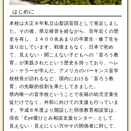
はじめに
本校は大正８年私立山梨訓盲院として発足しまし
た。その後、県立移管を経ながら、百年近くの歴
史を有し、１４００名あまりの卒業生・修了生を
送り出しています。戦後まもなく、日本で初め
て、見えない・聞こえない子どもへの「盲ろう教
育」が実践されたという歴史を持っており、ヘレ
ン・ケラーが学んだ、アメリカのパーキンス盲学
校校長が訪れるなど、国内における「盲ろう教
育」の先駆的役割を果たしてきました。
県内唯一の盲学校ということで在籍の幼児児童生
徒だけでなく、外部に向けての支援も行っていま
す。平成６年度より開設した弱視教育相談室は、
現在「Eye愛ひとみ相談支援センター」として、
見えない・見えにくい方やその関係者に対して、