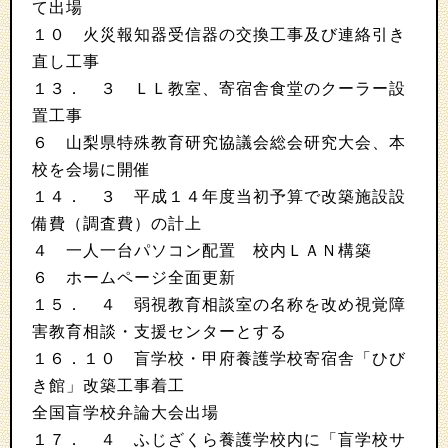
て出場
１０ 火災報知器受信器の交換工事及び連絡引き
直し工事
１３． ３ ＬＬ教室、寄宿舎食堂のクーラー設
置工事
６ 山梨県特殊教育研究協議会総会研究大会、本
校を会場に開催
１４． ３ 平成１４年度当初予算で改築施設設
備費（調査費）の計上
４ 一人一台パソコン配置 校内ＬＡＮ構築
６ ホームページ全面更新
１５． ４ 弱視教育相談室の名称を改め視覚障
害教育相談・支援センターとする
１６．１０ 盲学校・甲府養護学校寄宿舎「ひび
き館」改築工事着工
全国盲学校弁論大会出場
１７． ４ ふじざくら養護学校内に「盲学校サ