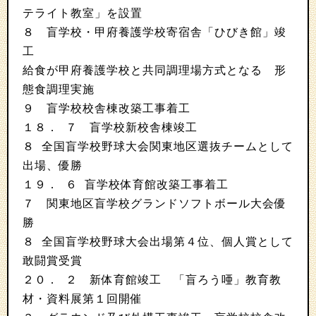
テライト教室」を設置
８ 盲学校・甲府養護学校寄宿舎「ひびき館」竣
工
給食が甲府養護学校と共同調理場方式となる 形
態食調理実施
９ 盲学校校舎棟改築工事着工
１８． ７ 盲学校新校舎棟竣工
８ 全国盲学校野球大会関東地区選抜チームとして
出場、優勝
１９． ６ 盲学校体育館改築工事着工
７ 関東地区盲学校グランドソフトボール大会優
勝
８ 全国盲学校野球大会出場第４位、個人賞として
敢闘賞受賞
２０． ２ 新体育館竣工 「盲ろう唖」教育教
材・資料展第１回開催