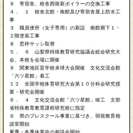
９ 寄宿舎、校舎西側新ボイラーの交換工事
４． １ 校舎北館・南館及び寄宿舎屋上防水工
事
３ 職員便所（女子専用）の新設 南館廊下１・
２階塗装工事
８ 窓枠サッシ取替
５． ６ 山梨県特殊教育研究協議会総会研究大
会、本校を会場に開催
９ 関東地区盲学校卓球大会開催 文化交流会館
「六ツ星館」着工
１２ 全国学校体育研究大会第１０分科会研究授
業・研究会開催
６． ４ 文化交流会館「六ツ星館」竣工 文部
省特殊教育教育課程研究校に指定
６ 県のプレスクール事業に基づき、弱視教育相
談室開始
夏季・冬季休業中の相談会開始