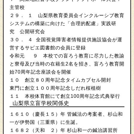
主管校
２９． １ 山梨県教育委員会インクルーシブ教育
システムの構築に向けた「合理的配慮」実践研
究 公開研究会
３０． ４ 全国視覚障害者情報提供施設協会が運
営するサピエ図書館の会員に登録
令和元 ９ 本校での盲ろう教育に尽力した教諭
と寮母及び当時の在籍生2名を招き、盲ろう教育開
始70周年記念座談会を開催
１０ 創立８０周年記念タイムカプセル開封
東門に創立１００周年記念しだれ桜植樹
１１ 本校体育館にて創立100周年記念式典挙行
山梨県立盲学校関係史
１６１０（慶長１５）年 管鍼法の考案者、杉山和
一が伊勢国（三重県）に生誕。
１６８２（天和 ２）年 杉山和一の鍼治講習所