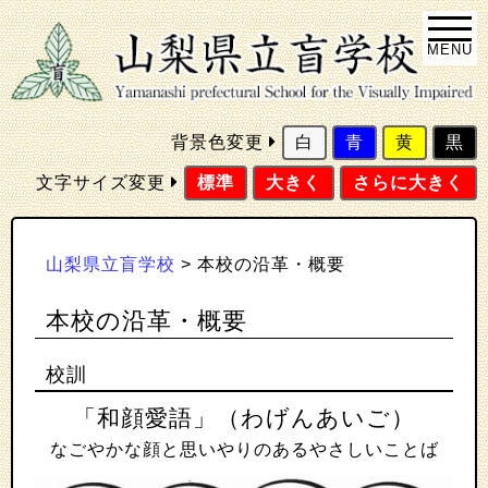
MENU
背景色変更
白
青
黄
黒
文字サイズ変更
標準
大きく
さらに大きく
山梨県立盲学校
>
本校の沿革・概要
本校の沿革・概要
校訓
「和顔愛語」（わげんあいご）
なごやかな顔と思いやりのあるやさしいことば