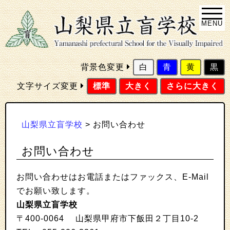
MENU
背景色変更
白
青
黄
黒
文字サイズ変更
標準
大きく
さらに大きく
山梨県立盲学校
>
お問い合わせ
お問い合わせ
お問い合わせはお電話またはファックス、E-Mail
でお願い致します。
山梨県立盲学校
〒400-0064 山梨県甲府市下飯田２丁目10-2