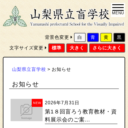
MENU
背景色変更
白
青
黄
黒
文字サイズ変更
標準
大きく
さらに大きく
山梨県立盲学校
>
お知らせ
お知らせ
2026年7月31日
NEW
第1８回盲ろう教育教材・資
料展示会のご案...