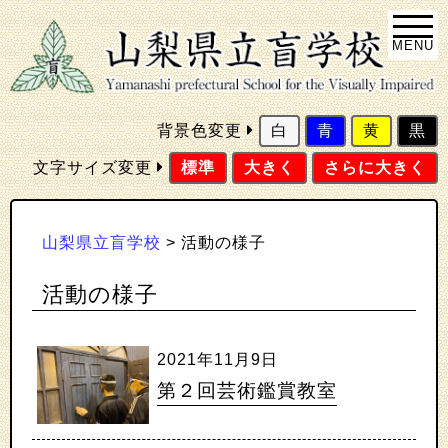
MENU
背景色変更
白
青
黄
黒
文字サイズ変更
標準
大きく
さらに大きく
山梨県立盲学校
>
活動の様子
活動の様子
2021年11月9日
第２回芸術鑑賞教室