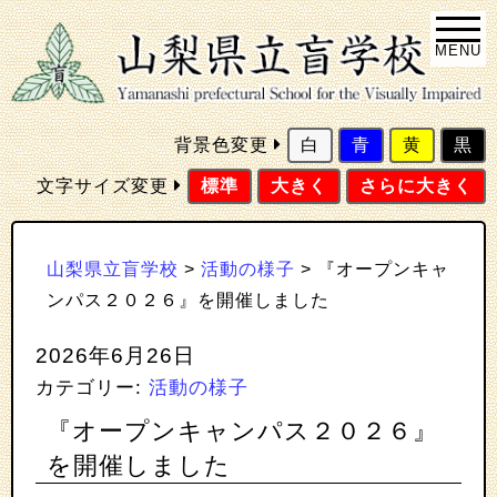
MENU
背景色変更
白
青
黄
黒
文字サイズ変更
標準
大きく
さらに大きく
山梨県立盲学校
>
活動の様子
>
『オープンキャ
ンパス２０２６』を開催しました
2026年6月26日
カテゴリー:
活動の様子
『オープンキャンパス２０２６』
を開催しました