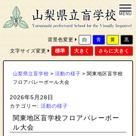
MENU
背景色変更
白
青
黄
黒
文字サイズ変更
標準
大きく
さらに大きく
山梨県立盲学校
>
活動の様子
>
関東地区盲学校
フロアバレーボール大会
2026年5月28日
カテゴリー:
活動の様子
関東地区盲学校フロアバレーボー
ル大会