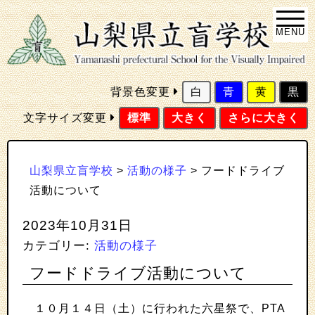
MENU
背景色変更
白
青
黄
黒
文字サイズ変更
標準
大きく
さらに大きく
山梨県立盲学校
>
活動の様子
>
フードドライブ
活動について
2023年10月31日
カテゴリー:
活動の様子
フードドライブ活動について
１０月１４日（土）に行われた六星祭で、PTA