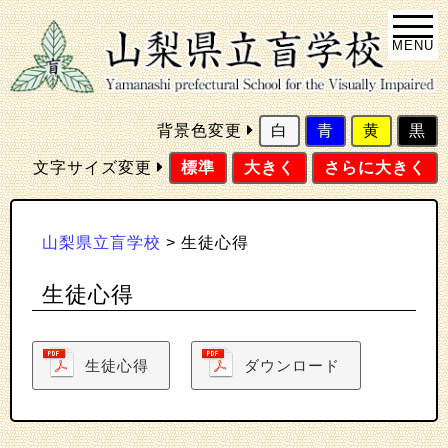
MENU
背景色変更
白
青
黄
黒
文字サイズ変更
標準
大きく
さらに大きく
山梨県立盲学校
>
生徒心得
生徒心得
生徒心得
ダウンロード