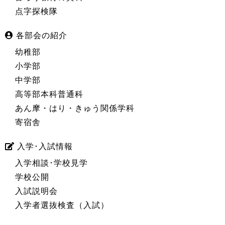
点字探検隊
各部会の紹介
幼稚部
小学部
中学部
高等部本科普通科
あん摩・はり・きゅう関係学科
寄宿舎
入学･入試情報
入学相談･学校見学
学校公開
入試説明会
入学者選抜検査（入試）